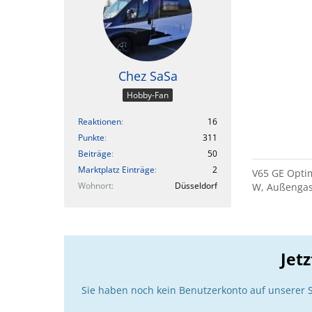
Chez SaSa
Hobby-Fan
Reaktionen
16
Punkte
311
Beiträge
50
Marktplatz Einträge
2
V65 GE Optim
Wohnort
Düsseldorf
W, Außengas 
Jet
Sie haben noch kein Benutzerkonto auf unserer 