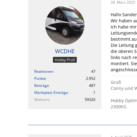
28. März 2025
Hallo Sander
Wir haben a
Ich habe mir
Leitungsende
bestimmt auc
Die Leitung 
WCDHE
die oberen S
links nach r
Hobby-Profi
montiert. Sie
angeschloss
Reaktionen
47
Punkte
2.952
Gruß
Beiträge
487
Conny und 
Marktplatz Einträge
1
Wohnort
59320
Hobby Optim
2300KG