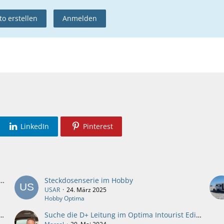
o erstellen
Anmelden
LinkedIn
Pinterest
lles für Ein und Umbauten oder Reparaturen bei euren WoMo selbst Ausgeführt!!
Steckdosenserie im Hobby
USAR
24. März 2025
Hobby Optima
erhaus Strom für zwei zusätzliche Strahler abzwacken?
Suche die D+ Leitung im Optima Intourist Edition Bj.2020