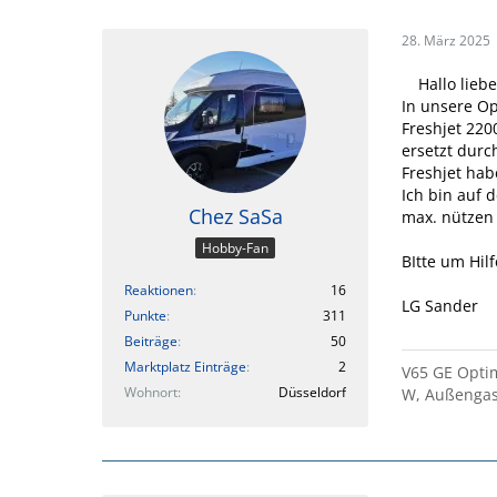
28. März 2025
Hallo lieb
In unsere Op
Freshjet 220
ersetzt durc
Freshjet hab
Ich bin auf 
Chez SaSa
max. nützen
Hobby-Fan
BItte um Hilf
Reaktionen
16
LG Sander
Punkte
311
Beiträge
50
Marktplatz Einträge
2
V65 GE Optim
Wohnort
Düsseldorf
W, Außengas 