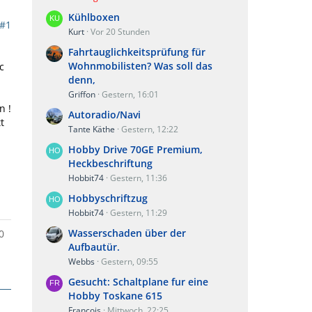
Kühlboxen
#1
Kurt
Vor 20 Stunden
Fahrtauglichkeitsprüfung für
Wohnmobilisten? Was soll das
c
denn,
Griffon
Gestern, 16:01
n !
Autoradio/Navi
t
Tante Käthe
Gestern, 12:22
Hobby Drive 70GE Premium,
Heckbeschriftung
Hobbit74
Gestern, 11:36
Hobbyschriftzug
Hobbit74
Gestern, 11:29
Wasserschaden über der
0
Aufbautür.
Webbs
Gestern, 09:55
Gesucht: Schaltplane fur eine
Hobby Toskane 615
Francois
Mittwoch, 22:25