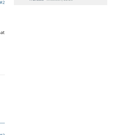
#2
hat