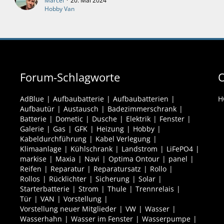
Marcel
20. Mai 2024
Hobby Van
Forum-Schlagworte
O
AdBlue
Aufbaubatterie
Aufbaubatterien
H
Aufbautür
Austausch
Badezimmerschrank
Batterie
Dometic
Dusche
Elektrik
Fenster
Galerie
Gas
GFK
Heizung
Hobby
Kabeldurchführung
Kabel Verlegung
Klimaanlage
Kühlschrank
Landstrom
LiFePO4
markise
Maxia
Navi
Optima Ontour
panel
Reifen
Reparatur
Reparatursatz
Rollo
Rollos
Rücklichter
Sicherung
Solar
Starterbatterie
Strom
Thule
Trennrelais
Tür
VAN
Vorstellung
Vorstellung neuer Mitglieder
VW
Wasser
Wasserhahn
Wasser im Fenster
Wasserpumpe