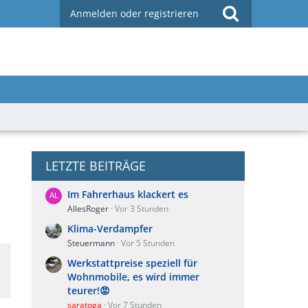
Anmelden oder registrieren
LETZTE BEITRÄGE
Im Fahrerhaus klackert es
AllesRoger
Vor 3 Stunden
Klima-Verdampfer
Steuermann
Vor 5 Stunden
Werkstattpreise speziell für
Wohnmobile, es wird immer
teurer!😡
saratoga
Vor 7 Stunden