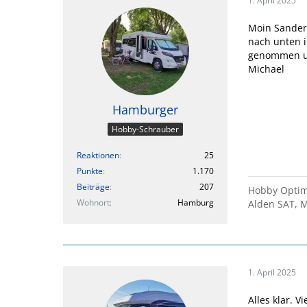
1. April 2025
Moin Sander.
nach unten i
genommen un
Michael
Hamburger
Hobby-Schrauber
Reaktionen
25
Punkte
1.170
Beiträge
207
Hobby Optima
Wohnort
Hamburg
Alden SAT, M
1. April 2025
Alles klar. V