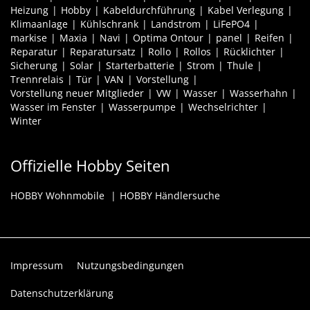
Heizung
Hobby
Kabeldurchführung
Kabel Verlegung
Klimaanlage
Kühlschrank
Landstrom
LiFePO4
markise
Maxia
Navi
Optima Ontour
panel
Reifen
Reparatur
Reparatursatz
Rollo
Rollos
Rücklichter
Sicherung
Solar
Starterbatterie
Strom
Thule
Trennrelais
Tür
VAN
Vorstellung
Vorstellung neuer Mitglieder
VW
Wasser
Wasserhahn
Wasser im Fenster
Wasserpumpe
Wechselrichter
Winter
Offizielle Hobby Seiten
HOBBY Wohnmobile
HOBBY Händlersuche
Impressum
Nutzungsbedingungen
Datenschutzerklärung