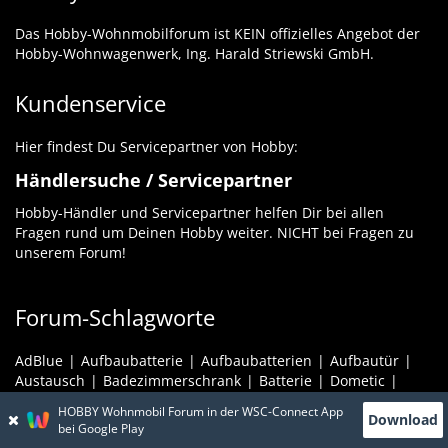
Das Hobby-Wohnmobilforum ist KEIN offizielles Angebot der
Hobby-Wohnwagenwerk, Ing. Harald Striewski GmbH.
Kundenservice
Hier findest Du Servicepartner von Hobby:
Händlersuche / Servicepartner
Hobby-Händler und Servicepartner helfen Dir bei allen
Fragen rund um Deinen Hobby weiter. NICHT bei Fragen zu
unserem Forum!
Forum-Schlagworte
AdBlue
Aufbaubatterie
Aufbaubatterien
Aufbautür
Austausch
Badezimmerschrank
Batterie
Dometic
Dusche
Elektrik
Fenster
Galerie
Gas
GFK
HOBBY Wohnmobil Forum in der WSC-Connect App
Download
Heizung
Hobby
Kabeldurchführung
Kabel Verlegung
bei Google Play
Klimaanlage
Kühlschrank
Landstrom
LiFePO4