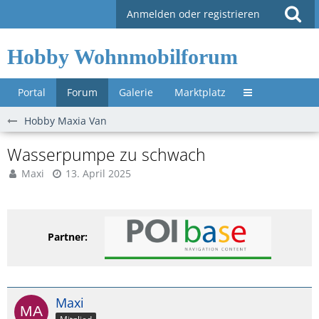
Anmelden oder registrieren
Hobby Wohnmobilforum
Portal
Forum
Galerie
Marktplatz
Untermenü »
Hobby Maxia Van
Wasserpumpe zu schwach
Maxi
13. April 2025
Partner:
Maxi