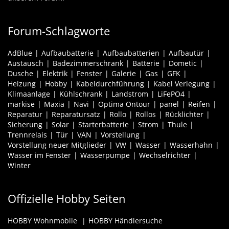
Forum-Schlagworte
AdBlue
Aufbaubatterie
Aufbaubatterien
Aufbautür
Austausch
Badezimmerschrank
Batterie
Dometic
Dusche
Elektrik
Fenster
Galerie
Gas
GFK
Heizung
Hobby
Kabeldurchführung
Kabel Verlegung
Klimaanlage
Kühlschrank
Landstrom
LiFePO4
markise
Maxia
Navi
Optima Ontour
panel
Reifen
Reparatur
Reparatursatz
Rollo
Rollos
Rücklichter
Sicherung
Solar
Starterbatterie
Strom
Thule
Trennrelais
Tür
VAN
Vorstellung
Vorstellung neuer Mitglieder
VW
Wasser
Wasserhahn
Wasser im Fenster
Wasserpumpe
Wechselrichter
Winter
Offizielle Hobby Seiten
HOBBY Wohnmobile
HOBBY Händlersuche