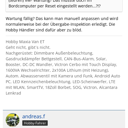
(teuren) VW- Wartung? Das müsste doch im
Bordcomputer per Reset eingestellt werden...?!?
Wartung fällig? Das kann man manuell anpassen und wird
normalerweise bei der Übergabe-Inspektion erledigt. Die
Hobby Händler sind dafür aber zu blöd.
Hobby Maxia Van ET
Geht nicht, gibt´s nicht.
Nachgerüstet: Dimmbare Außenbeleuchtung,
Gasdruckdämpfer Bettgestell, CAN-Bus-Alarm, Solar,
Booster, DC-DC Wandler, Victron Cerbo mit Touch Display,
1600VA Wechselrichter, 2x100A Lithium (mit Heizung),
Autom. Abwasserventil mit Kamera und Funk, Android Auto
PC, LED Kennzeichenbeleuchtung, LED-Scheinwerfer, LTE
mit WLAN, SmartTV, 18Zoll Borbet, SOG, Victron, Alcantara
Lenkrad
andreas.f
Hobby-Fahrer