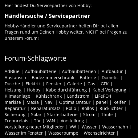
Hier findest Du Servicepartner von Hobby:
Händlersuche / Servicepartner
Hobby-Händler und Servicepartner helfen Dir bei allen
Fragen rund um Deinen Hobby weiter. NICHT bei Fragen zu
unserem Forum!
Forum-Schlagworte
AdBlue
Aufbaubatterie
Aufbaubatterien
Aufbautür
Austausch
Badezimmerschrank
Batterie
Dometic
Dusche
Elektrik
Fenster
Galerie
Gas
GFK
Heizung
Hobby
Kabeldurchführung
Kabel Verlegung
Klimaanlage
Kühlschrank
Landstrom
LiFePO4
markise
Maxia
Navi
Optima Ontour
panel
Reifen
Reparatur
Reparatursatz
Rollo
Rollos
Rücklichter
Sicherung
Solar
Starterbatterie
Strom
Thule
Trennrelais
Tür
VAN
Vorstellung
Vorstellung neuer Mitglieder
VW
Wasser
Wasserhahn
Wasser im Fenster
Wasserpumpe
Wechselrichter