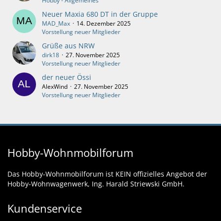
Hobby - Allgemeines
Neuer Maxia 680 DT in der Gruppe
MAD_Max
14. Dezember 2025
Vorstellung neuer Mitglieder
Grüße aus NRW
dirk18
27. November 2025
Vorstellung neuer Mitglieder
der neuer Össi
AlexWind
27. November 2025
Vorstellung neuer Mitglieder
Hobby-Wohnmobilforum
Das Hobby-Wohnmobilforum ist KEIN offizielles Angebot der
Hobby-Wohnwagenwerk, Ing. Harald Striewski GmbH.
Kundenservice