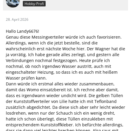
Hobby-Profi
28. April 2026
Hallo Landy6676!
Genau diese Messingverteiler würde ich auch favorisieren.
Allerdings, wenn ich die jetzt bestelle, sind die
wahrscheinlich erst nächste Woche hier. Der Wagner hat die
ja vorrätig. Ich habe gerade alles zerlegt, und gestern alle
Verbindungen nochmal festgezogen. Heute prüfe ich
nochmal, ob noch irgendwo Wasser austritt, auch mit
eingeschalteter Heizung, so dass ich es auch mit heißem
Wasser prüfen kann.
Dann würde ich erstmal alles wieder zusammenbauen,
damit das Womo einsatzbereit ist. Ich rechne aber damit,
dass es irgendwann wieder undicht wird. Die gelben Tüllen
der Kunststoffverteiler von Lilie hatte ich mit Teflonband
zusätzlich abgedichtet. Da diese sich aber sehr leicht wieder
losdrehen, wenn nur der Schauch sich ein wenig dreht,
hatte ich schon überlegt, diese Tüllen einzukleben mit
entsprechendem Kunststoffkleber. Ich befürchte allerdings,
dass sie dann viel leichter brechen können. Also raus mit