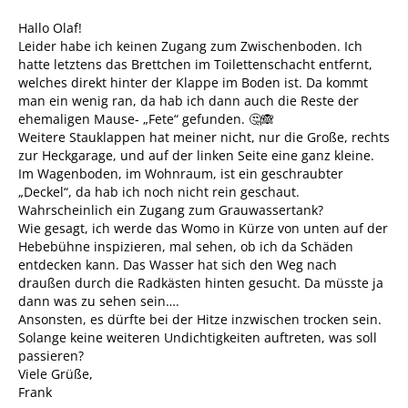
Hallo Olaf!
Leider habe ich keinen Zugang zum Zwischenboden. Ich
hatte letztens das Brettchen im Toilettenschacht entfernt,
welches direkt hinter der Klappe im Boden ist. Da kommt
man ein wenig ran, da hab ich dann auch die Reste der
ehemaligen Mause- „Fete“ gefunden. 🤔🙈
Weitere Stauklappen hat meiner nicht, nur die Große, rechts
zur Heckgarage, und auf der linken Seite eine ganz kleine.
Im Wagenboden, im Wohnraum, ist ein geschraubter
„Deckel“, da hab ich noch nicht rein geschaut.
Wahrscheinlich ein Zugang zum Grauwassertank?
Wie gesagt, ich werde das Womo in Kürze von unten auf der
Hebebühne inspizieren, mal sehen, ob ich da Schäden
entdecken kann. Das Wasser hat sich den Weg nach
draußen durch die Radkästen hinten gesucht. Da müsste ja
dann was zu sehen sein….
Ansonsten, es dürfte bei der Hitze inzwischen trocken sein.
Solange keine weiteren Undichtigkeiten auftreten, was soll
passieren?
Viele Grüße,
Frank