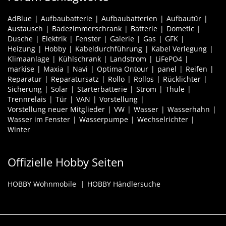
AdBlue
Aufbaubatterie
Aufbaubatterien
Aufbautür
Austausch
Badezimmerschrank
Batterie
Dometic
Dusche
Elektrik
Fenster
Galerie
Gas
GFK
Heizung
Hobby
Kabeldurchführung
Kabel Verlegung
Klimaanlage
Kühlschrank
Landstrom
LiFePO4
markise
Maxia
Navi
Optima Ontour
panel
Reifen
Reparatur
Reparatursatz
Rollo
Rollos
Rücklichter
Sicherung
Solar
Starterbatterie
Strom
Thule
Trennrelais
Tür
VAN
Vorstellung
Vorstellung neuer Mitglieder
VW
Wasser
Wasserhahn
Wasser im Fenster
Wasserpumpe
Wechselrichter
Winter
Offizielle Hobby Seiten
HOBBY Wohnmobile
HOBBY Händlersuche