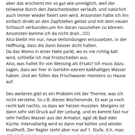
aber das erscheint mir so gut wie unmöglich, weil der
teilweise durch den Zwischenboden verläuft, und natürlich
auch immer wieder fixiert sein wird. Ansonsten hätte ich ihn
einfach direkt an den Zapfstellen gelöst und mit dem neuen
Schlauch verbunden,um ihn daran rausziehen zu können.
Ansonsten komme ich da nicht dran…🤷🏼‍♂️
Also bleibt mir nur, neue Verbindungen einzusetzen, in der
Hoffnung, dass die dann besser dicht halten.
Da das Womo in einer Halle parkt, wo es nie richtig kalt
wird, schließe ich mal Frostschäden aus.
Also, was haltet Ihr von Messing als Ersatz? Ich muss dazu
sagen, dass wir hier in Iserlohn extrem kalkhaltiges Wasser
haben. Und wir füllen das Frischwasser meistens zu Hause
auf.
Des weiteren gibt es ein Problem mit der Therme, was ich
nicht verstehe. So z.B. dieses Wochenende. Es war ja noch
recht kalt nachts, so dass wir heizen mussten. Morgens ist
dann sehr viel Druck auf der Leitung, und es kommt fast nur
sehr heißes Wasser aus der Armatur, egal ob Bad oder
Küche. Intervallartig wird es dann mal kühler und wieder
knallheiß. Der Regler steht aber nur auf 1. Stufe, d.h. max.