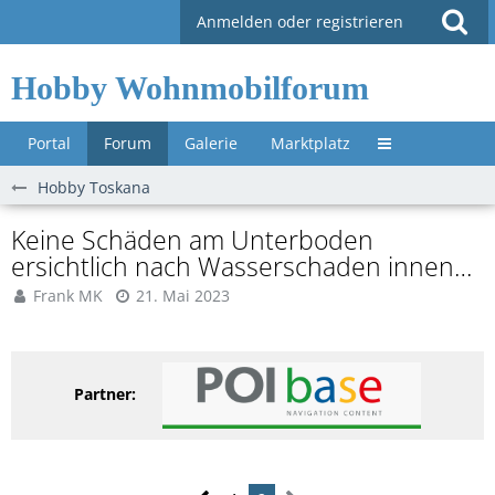
Anmelden oder registrieren
Hobby Wohnmobilforum
Portal
Forum
Galerie
Marktplatz
Untermenü »
Hobby Toskana
Keine Schäden am Unterboden
ersichtlich nach Wasserschaden innen…
Frank MK
21. Mai 2023
Partner: