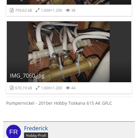
759,62 kB
1.600×1.200
38
IMG_7060.jpg
670,19 kB
1.600×1.200
44
Pumpernickel - 2010er Hobby Toskana 615 AK GFLC
Frederick
Hobby-Profi