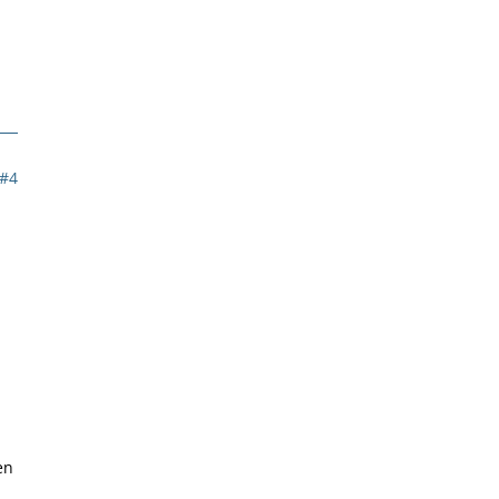
#4
S
en