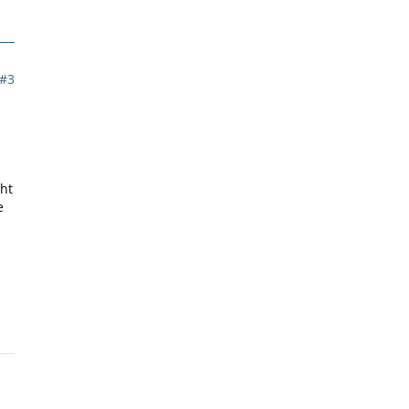
#3
cht
e