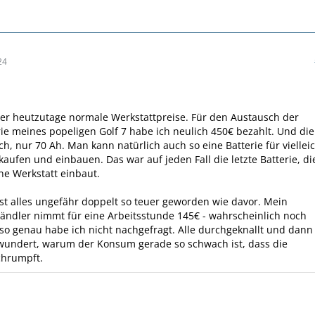
24
der heutzutage normale Werkstattpreise. Für den Austausch der
rie meines popeligen Golf 7 habe ich neulich 450€ bezahlt. Und die
ch, nur 70 Ah. Man kann natürlich auch so eine Batterie für viellei
 kaufen und einbauen. Das war auf jeden Fall die letzte Batterie, di
ne Werkstatt einbaut.
ist alles ungefähr doppelt so teuer geworden wie davor. Mein
ndler nimmt für eine Arbeitsstunde 145€ - wahrscheinlich noch
 so genau habe ich nicht nachgefragt. Alle durchgeknallt und dann
ewundert, warum der Konsum gerade so schwach ist, dass die
chrumpft.