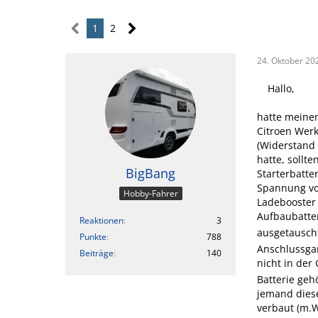
1
2
24. Oktober 20
Hallo,
hatte meinen
Citroen Werk
(Widerstand 
hatte, sollt
BigBang
Starterbatte
Spannung von
Hobby-Fahrer
Ladebooster 
Aufbaubatte
Reaktionen
3
ausgetauscht,
Punkte
788
Anschlussgar
Beiträge
140
nicht in der 
Batterie geh
jemand diese
verbaut (m.W