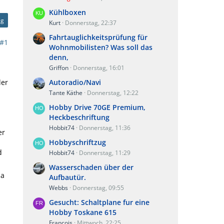
Kühlboxen
ag
Kurt
Donnerstag, 22:37
Fahrtauglichkeitsprüfung für
#1
Wohnmobilisten? Was soll das
denn,
Griffon
Donnerstag, 16:01
der
Autoradio/Navi
Tante Käthe
Donnerstag, 12:22
Hobby Drive 70GE Premium,
Heckbeschriftung
Hobbit74
Donnerstag, 11:36
er
Hobbyschriftzug
d
Hobbit74
Donnerstag, 11:29
Wasserschaden über der
da
Aufbautür.
Webbs
Donnerstag, 09:55
Gesucht: Schaltplane fur eine
Hobby Toskane 615
Francois
Mittwoch, 22:25