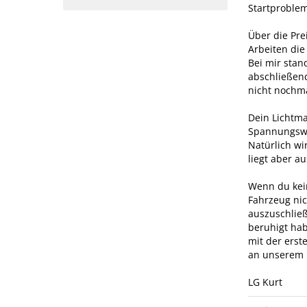
Startproble
Über die Prei
Arbeiten die
Bei mir stan
abschließen
nicht nochm
Dein Lichtma
Spannungswe
Natürlich wi
liegt aber a
Wenn du kei
Fahrzeug ni
auszuschließ
beruhigt hab
mit der erst
an unserem H
LG Kurt