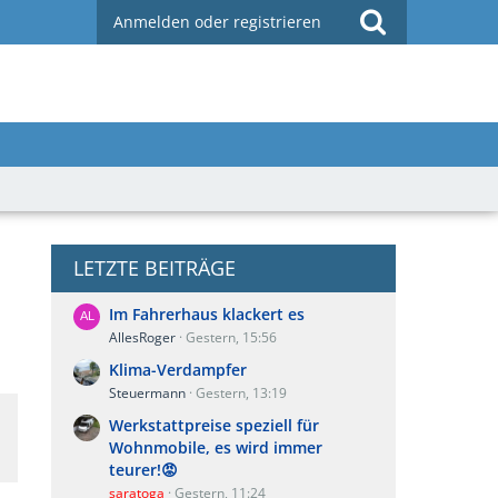
Anmelden oder registrieren
LETZTE BEITRÄGE
Im Fahrerhaus klackert es
AllesRoger
Gestern, 15:56
Klima-Verdampfer
Steuermann
Gestern, 13:19
Werkstattpreise speziell für
Wohnmobile, es wird immer
teurer!😡
saratoga
Gestern, 11:24