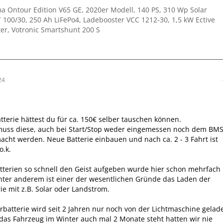
 Ontour Edition V65 GE, 2020er Modell, 140 PS, 310 Wp Solar
 100/30, 250 Ah LiFePo4, Ladebooster VCC 1212-30, 1,5 kW Ective
er, Votronic Smartshunt 200 S
24
atterie hättest du für ca. 150€ selber tauschen können.
 muss diese, auch bei Start/Stop weder eingemessen noch dem BM
cht werden. Neue Batterie einbauen und nach ca. 2 - 3 Fahrt ist
o.k.
tterien so schnell den Geist aufgeben wurde hier schon mehrfach
Unter anderem ist einer der wesentlichen Gründe das Laden der
rie mit z.B. Solar oder Landstrom.
rbatterie wird seit 2 Jahren nur noch von der Lichtmaschine gelad
as Fahrzeug im Winter auch mal 2 Monate steht hatten wir nie