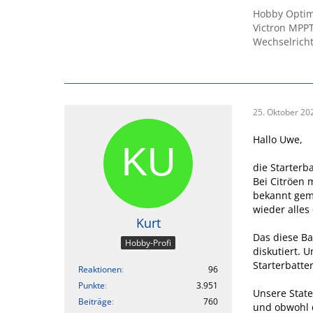
Hobby Optima
Victron MPPT
Wechselricht
25. Oktober 20
Hallo Uwe,
die Starterb
Bei Citröen
bekannt gema
wieder alles 
Kurt
Das diese Ba
Hobby-Profi
diskutiert. 
Starterbatte
Reaktionen
96
Punkte
3.951
Unsere State
Beiträge
760
und obwohl d