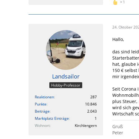
1
24. Oktober 20
Hallo,
das sind lei
Starterbatte
hat, glaube i
150 € selbst
Landsailor
mir irgendei
Hobby-Professor
Seit Corona 
Wohnmobilhä
Reaktionen
287
plus Steuer,
Punkte
10.846
wird sich g
Beiträge
2.043
Wirtschaft s
Marktplatz Einträge
1
Wohnort
Kirchlengern
Gruß
Peter