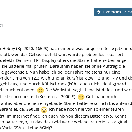
1. offizieller Beitr
24
 Hobby (Bj. 2020, 165PS) nach einer etwas längeren Reise jetzt in 
statt, weil das Gebäse defekt war, wurde problemlos repariert
defekt). Da mein TFT-Display öfters die Starterbatterie bemängelt
en sie Batterie mal prüfen. Daraufhin haben sie ohne Auftrag die
rie gewechselt. Nun habe ich bei der Fahrt meistens nur eine
 der Lima von 12,3 V, ab und an kurzfristig zw. 13 und 14V und d
geht aus, und durch Kühlschrank (kühlt auch nicht richtig) wird
rie auch entladen!
Die Werkstatt sagt - Lima ist defekt und wir
 ist schon bestellt (Kosten ca. 2000 €).
Gut, habe noch
antie, aber die neu eingebaute Starterbatterie soll ich bezahlen (
Garantie), ca.
560€!!!
Ich habe noch nie von so einer teuren
ört! Im Internet finde ich auch nix von diesem Batterietyp. Kennt
n Batterietyp, ist das das Geld wert? Welche Batterie ist original
 Varta 95Ah - keine AGM)?