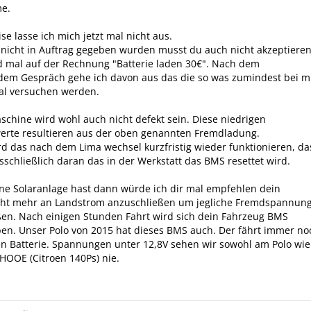
me.
se lasse ich mich jetzt mal nicht aus.
 nicht in Auftrag gegeben wurden musst du auch nicht akzeptieren
d mal auf der Rechnung "Batterie laden 30€". Nach dem
dem Gespräch gehe ich davon aus das die so was zumindest bei m
al versuchen werden.
schine wird wohl auch nicht defekt sein. Diese niedrigen
rte resultieren aus der oben genannten Fremdladung.
rd das nach dem Lima wechsel kurzfristig wieder funktionieren, da
usschließlich daran das in der Werkstatt das BMS resettet wird.
ne Solaranlage hast dann würde ich dir mal empfehlen dein
cht mehr an Landstrom anzuschließen um jegliche Fremdspannun
en. Nach einigen Stunden Fahrt wird sich dein Fahrzeug BMS
en. Unser Polo von 2015 hat dieses BMS auch. Der fährt immer no
en Batterie. Spannungen unter 12,8V sehen wir sowohl am Polo wie
OOE (Citroen 140Ps) nie.