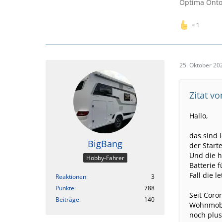
Optima Onto
1
25. Oktober 20
Zitat v
Hallo,
das sind 
BigBang
der Start
Und die h
Hobby-Fahrer
Batterie 
Fall die l
Reaktionen
3
Punkte
788
Seit Coro
Beiträge
140
Wohnmobil
noch plus