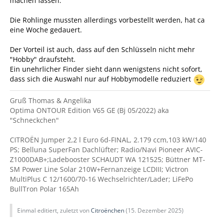
machen lassen.
Die Rohlinge mussten allerdings vorbestellt werden, hat ca
eine Woche gedauert.
Der Vorteil ist auch, dass auf den Schlüsseln nicht mehr
"Hobby" draufsteht.
Ein unehrlicher Finder sieht dann wenigstens nicht sofort,
dass sich die Auswahl nur auf Hobbymodelle reduziert
Gruß Thomas & Angelika
Optima ONTOUR Edition V65 GE (Bj 05/2022) aka
"Schneckchen"
CITROËN Jumper 2,2 l Euro 6d-FINAL, 2.179 ccm,103 kW/140
PS; Belluna SuperFan Dachlüfter; Radio/Navi Pioneer AVIC-
Z1000DAB+;Ladebooster SCHAUDT WA 121525; Büttner MT-
SM Power Line Solar 210W+Fernanzeige LCDIII; Victron
MultiPlus C 12/1600/70-16 Wechselrichter/Lader; LiFePo
BullTron Polar 165Ah
Einmal editiert, zuletzt von
Citroënchen
(
15. Dezember 2025
)