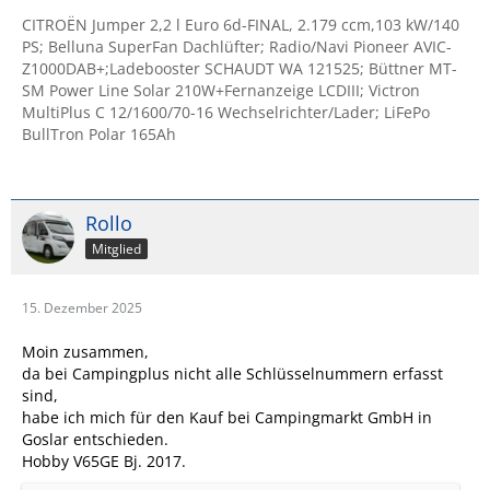
CITROËN Jumper 2,2 l Euro 6d-FINAL, 2.179 ccm,103 kW/140
PS; Belluna SuperFan Dachlüfter; Radio/Navi Pioneer AVIC-
Z1000DAB+;Ladebooster SCHAUDT WA 121525; Büttner MT-
SM Power Line Solar 210W+Fernanzeige LCDIII; Victron
MultiPlus C 12/1600/70-16 Wechselrichter/Lader; LiFePo
BullTron Polar 165Ah
Rollo
Mitglied
15. Dezember 2025
Moin zusammen,
da bei Campingplus nicht alle Schlüsselnummern erfasst
sind,
habe ich mich für den Kauf bei Campi
ngmarkt GmbH in
Goslar entschieden.
Hobby V65GE Bj. 2017.