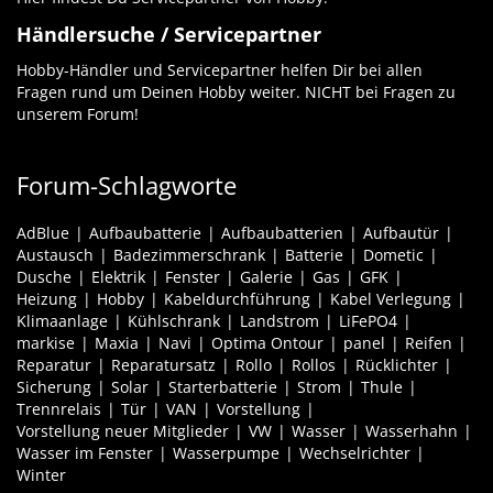
Händlersuche / Servicepartner
Hobby-Händler und Servicepartner helfen Dir bei allen
Fragen rund um Deinen Hobby weiter. NICHT bei Fragen zu
unserem Forum!
Forum-Schlagworte
AdBlue
Aufbaubatterie
Aufbaubatterien
Aufbautür
Austausch
Badezimmerschrank
Batterie
Dometic
Dusche
Elektrik
Fenster
Galerie
Gas
GFK
Heizung
Hobby
Kabeldurchführung
Kabel Verlegung
Klimaanlage
Kühlschrank
Landstrom
LiFePO4
markise
Maxia
Navi
Optima Ontour
panel
Reifen
Reparatur
Reparatursatz
Rollo
Rollos
Rücklichter
Sicherung
Solar
Starterbatterie
Strom
Thule
Trennrelais
Tür
VAN
Vorstellung
Vorstellung neuer Mitglieder
VW
Wasser
Wasserhahn
Wasser im Fenster
Wasserpumpe
Wechselrichter
Winter