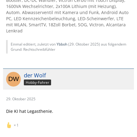
Booster, DC-DC Wandler, Victron Cerbo mit Touch Display,
1600VA Wechselrichter, 2x100A Lithium (mit Heizung),
Autom. Abwasserventil mit Kamera und Funk, Android Auto
PC, LED Kennzeichenbeleuchtung, LED-Scheinwerfer, LTE
mit WLAN, SmartTV, 18Zoll Borbet, SOG, Victron, Alcantara
Lenkrad
Einmal editiert, zuletzt von
Ybboh
(
29. Oktober 2025
) aus folgendem
Grund: Rechtschreibfühler
der Wolf
Hobby-Fahrer
29. Oktober 2025
Die KI hat Legasthenie.
1