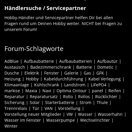
Händlersuche / Servicepartner
Hobby-Händler und Servicepartner helfen Dir bei allen
Fragen rund um Deinen Hobby weiter. NICHT bei Fragen zu
unserem Forum!
Forum-Schlagworte
AdBlue
Aufbaubatterie
Aufbaubatterien
Aufbautür
Austausch
Badezimmerschrank
Batterie
Dometic
Dusche
Elektrik
Fenster
Galerie
Gas
GFK
Heizung
Hobby
Kabeldurchführung
Kabel Verlegung
Klimaanlage
Kühlschrank
Landstrom
LiFePO4
markise
Maxia
Navi
Optima Ontour
panel
Reifen
Reparatur
Reparatursatz
Rollo
Rollos
Rücklichter
Sicherung
Solar
Starterbatterie
Strom
Thule
Trennrelais
Tür
VAN
Vorstellung
Vorstellung neuer Mitglieder
VW
Wasser
Wasserhahn
Wasser im Fenster
Wasserpumpe
Wechselrichter
Winter