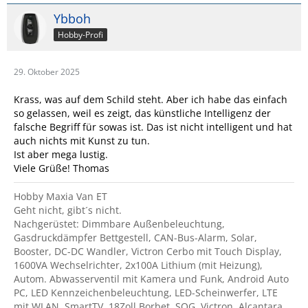
Ybboh
Hobby-Profi
29. Oktober 2025
Krass, was auf dem Schild steht. Aber ich habe das einfach
so gelassen, weil es zeigt, das künstliche Intelligenz der
falsche Begriff für sowas ist. Das ist nicht intelligent und hat
auch nichts mit Kunst zu tun.
Ist aber mega lustig.
Viele Grüße! Thomas
Hobby Maxia Van ET
Geht nicht, gibt´s nicht.
Nachgerüstet: Dimmbare Außenbeleuchtung,
Gasdruckdämpfer Bettgestell, CAN-Bus-Alarm, Solar,
Booster, DC-DC Wandler, Victron Cerbo mit Touch Display,
1600VA Wechselrichter, 2x100A Lithium (mit Heizung),
Autom. Abwasserventil mit Kamera und Funk, Android Auto
PC, LED Kennzeichenbeleuchtung, LED-Scheinwerfer, LTE
mit WLAN, SmartTV, 18Zoll Borbet, SOG, Victron, Alcantara