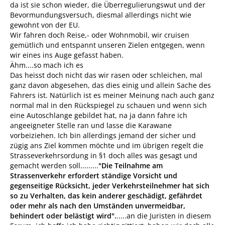
da ist sie schon wieder, die Überregulierungswut und der
Bevormundungsversuch, diesmal allerdings nicht wie
gewohnt von der EU.
Wir fahren doch Reise,- oder Wohnmobil, wir cruisen
gemütlich und entspannt unseren Zielen entgegen, wenn
wir eines ins Auge gefasst haben.
Ähm....so mach ich es
Das heisst doch nicht das wir rasen oder schleichen, mal
ganz davon abgesehen, das dies einig und allein Sache des
Fahrers ist. Natürlich ist es meiner Meinung nach auch ganz
normal mal in den Rückspiegel zu schauen und wenn sich
eine Autoschlange gebildet hat, na ja dann fahre ich
angeeigneter Stelle ran und lasse die Karawane
vorbeiziehen. Ich bin allerdings jemand der sicher und
zügig ans Ziel kommen möchte und im übrigen regelt die
Strasseverkehrsordung in §1 doch alles was gesagt und
gemacht werden soll.........
"Die Teilnahme am
Strassenverkehr erfordert ständige Vorsicht und
gegenseitige Rücksicht, jeder Verkehrsteilnehmer hat sich
so zu Verhalten, das kein anderer geschädigt, gefährdet
oder mehr als nach den Umständen unvermeidbar,
behindert oder belästigt wird".
.....an die Juristen in diesem