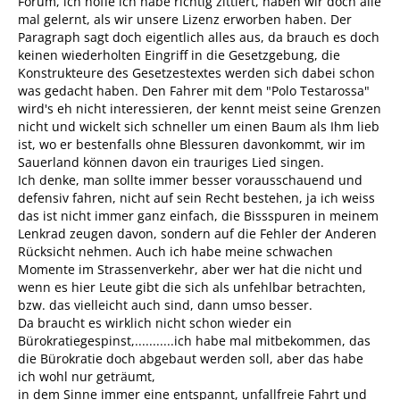
Forum, ich hoffe ich habe richtig zittiert, haben wir doch alle
mal gelernt, als wir unsere Lizenz erworben haben. Der
Paragraph sagt doch eigentlich alles aus, da brauch es doch
keinen wiederholten Eingriff in die Gesetzgebung, die
Konstrukteure des Gesetzestextes werden sich dabei schon
was gedacht haben. Den Fahrer mit dem "Polo Testarossa"
wird's eh nicht interessieren, der kennt meist seine Grenzen
nicht und wickelt sich schneller um einen Baum als Ihm lieb
ist, wo er bestenfalls ohne Blessuren davonkommt, wir im
Sauerland können davon ein trauriges Lied singen.
Ich denke, man sollte immer besser vorausschauend und
defensiv fahren, nicht auf sein Recht bestehen, ja ich weiss
das ist nicht immer ganz einfach, die Bissspuren in meinem
Lenkrad zeugen davon, sondern auf die Fehler der Anderen
Rücksicht nehmen. Auch ich habe meine schwachen
Momente im Strassenverkehr, aber wer hat die nicht und
wenn es hier Leute gibt die sich als unfehlbar betrachten,
bzw. das vielleicht auch sind, dann umso besser.
Da braucht es wirklich nicht schon wieder ein
Bürokratiegespinst,...........ich habe mal mitbekommen, das
die Bürokratie doch abgebaut werden soll, aber das habe
ich wohl nur geträumt,
in dem Sinne immer eine entspannt, unfallfreie Fahrt und