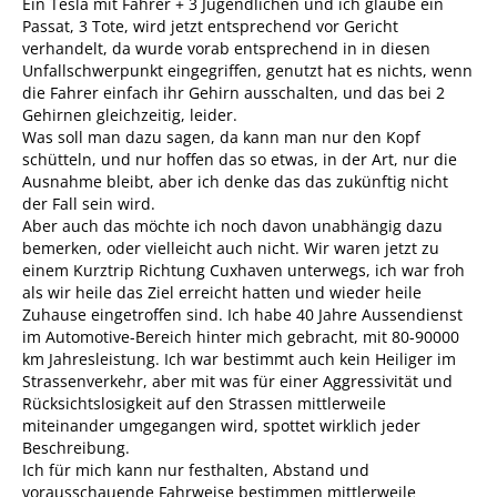
Ein Tesla mit Fahrer + 3 Jugendlichen und ich glaube ein
Passat, 3 Tote, wird jetzt entsprechend vor Gericht
verhandelt, da wurde vorab entsprechend in in diesen
Unfallschwerpunkt eingegriffen, genutzt hat es nichts, wenn
die Fahrer einfach ihr Gehirn ausschalten, und das bei 2
Gehirnen gleichzeitig, leider.
Was soll man dazu sagen, da kann man nur den Kopf
schütteln, und nur hoffen das so etwas, in der Art, nur die
Ausnahme bleibt, aber ich denke das das zukünftig nicht
der Fall sein wird.
Aber auch das möchte ich noch davon unabhängig dazu
bemerken, oder vielleicht auch nicht. Wir waren jetzt zu
einem Kurztrip Richtung Cuxhaven unterwegs, ich war froh
als wir heile das Ziel erreicht hatten und wieder heile
Zuhause eingetroffen sind. Ich habe 40 Jahre Aussendienst
im Automotive-Bereich hinter mich gebracht, mit 80-90000
km Jahresleistung. Ich war bestimmt auch kein Heiliger im
Strassenverkehr, aber mit was für einer Aggressivität und
Rücksichtslosigkeit auf den Strassen mittlerweile
miteinander umgegangen wird, spottet wirklich jeder
Beschreibung.
Ich für mich kann nur festhalten, Abstand und
vorausschauende Fahrweise bestimmen mittlerweile