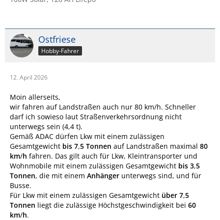
Ostfriese
Hobby-Fahrer
12. April 2026
Moin allerseits,
wir fahren auf Landstraßen auch nur 80 km/h. Schneller
darf ich sowieso laut Straßenverkehrsordnung nicht
unterwegs sein (4,4 t).
Gemäß ADAC dürfen Lkw mit einem zulässigen
Gesamtgewicht
bis 7
,
5 Tonnen
auf Landstraßen maximal
80
km
/
h
fahren. Das gilt auch für Lkw, Kleintransporter und
Wohnmobile mit einem zulässigen Gesamtgewicht
bis 3
,
5
Tonnen
, die mit einem
Anhänger
unterwegs sind, und für
Busse.
Für Lkw mit einem zulässigen Gesamtgewicht
über 7
,
5
Tonnen
liegt die zulässige Höchstgeschwindigkeit bei
60
km
/
h
.