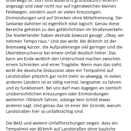
unterwegs ist. Dort sind außerorts grundsätzlich 80 km/h
angesagt und zwar nicht nur auf irgendwelchen kleinen
Feldwegen, sondern auch an vielen Kreuzungen,
Einmündungen und auf Strecken ohne Mitteltrennung. Der
Gedanke dahinter ist eigentlich total logisch: Genau diese
Bereiche gehören zu den gefährlichsten im Straßenverkehr.
Die Niederländer haben deshalb bewusst gesagt: „Okay, wir
nehmen Tempo raus.“ Und das wirkt. Bei 80 km/h ist der
Bremsweg kürzer, die Aufprallenergie viel geringer und die
Überlebenschance bei einem Unfall deutlich höher. Das
kann am Ende wirklich den Unterschied machen zwischen
einem Schrecken und einer Tragödie. Wenn man das sieht,
wirkt die deutsche Diskussion über ein Tempolimit auf
Landstraßen plötzlich gar nicht mehr so abwegig. In vielen
anderen Ländern ist es völlig normal, langsamer zu fahren
und es funktioniert. Bei uns darf man dagegen an ziemlich
unübersichtlichen Kreuzungen oder Einmündungen
weiterhin 100 km/h fahren, solange kein Schild etwas
anderes sagt. Und genau das ist einer der Gründe, warum
Landstraßen hier so unfallträchtig sind.
Die BASt und weitere Unfallforschungen zeigen, dass ein
Tempolimit von 80 km/h auf Landstraßen ohne bauliche