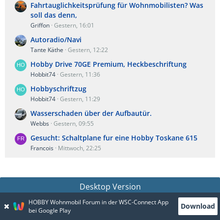
Fahrtauglichkeitsprüfung für Wohnmobilisten? Was
soll das denn,
Griffon
Gestern, 16:01
Autoradio/Navi
Tante Käthe
Gestern, 12:22
Hobby Drive 70GE Premium, Heckbeschriftung
Hobbit74
Gestern, 11:36
Hobbyschriftzug
Hobbit74
Gestern, 11:29
Wasserschaden über der Aufbautür.
Webbs
Gestern, 09:55
Gesucht: Schaltplane fur eine Hobby Toskane 615
Francois
Mittwoch, 22:25
Desktop Version
HOBBY Wohnmobil Forum in der WSC-Connect App
Download
bei Google Play