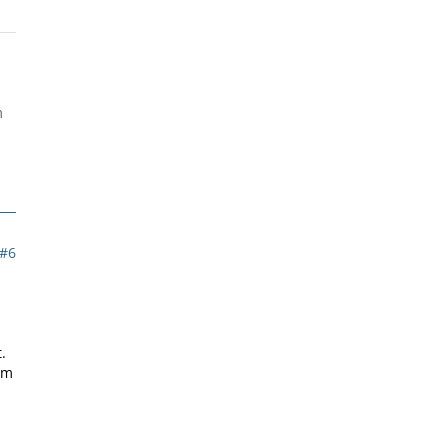
m
#6
.
im