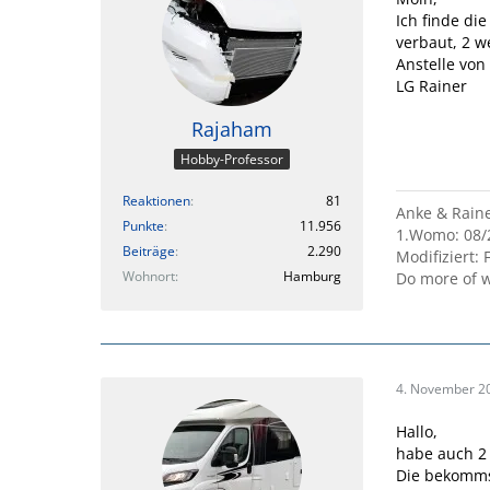
Ich finde di
verbaut, 2 w
Anstelle vo
LG Rainer
Rajaham
Hobby-Professor
Reaktionen
81
Anke & Rain
Punkte
11.956
1.Womo: 08/
Beiträge
2.290
Modifiziert: F
Wohnort
Hamburg
Do more of w
4. November 2
Hallo,
habe auch 2 
Die bekommst