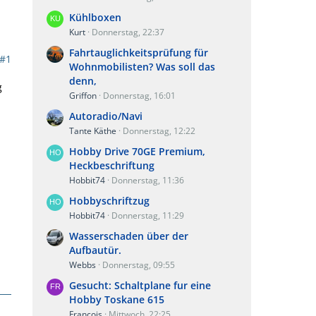
Kühlboxen
Kurt
Donnerstag, 22:37
Fahrtauglichkeitsprüfung für
#1
Wohnmobilisten? Was soll das
denn,
g
Griffon
Donnerstag, 16:01
Autoradio/Navi
Tante Käthe
Donnerstag, 12:22
Hobby Drive 70GE Premium,
Heckbeschriftung
Hobbit74
Donnerstag, 11:36
Hobbyschriftzug
Hobbit74
Donnerstag, 11:29
Wasserschaden über der
Aufbautür.
Webbs
Donnerstag, 09:55
Gesucht: Schaltplane fur eine
Hobby Toskane 615
Francois
Mittwoch, 22:25