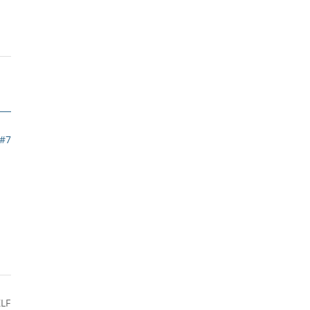
#7
ZLF