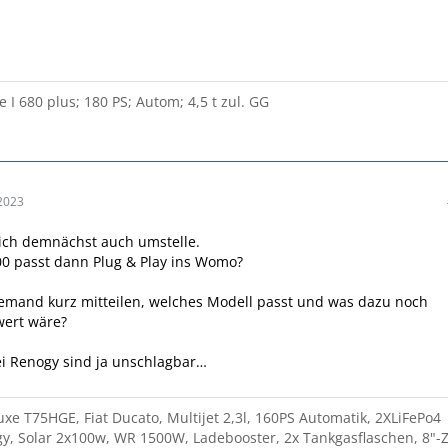
e I 680 plus; 180 PS; Autom; 4,5 t zul. GG
2023
 ich demnächst auch umstelle.
0 passt dann Plug & Play ins Womo?
emand kurz mitteilen, welches Modell passt und was dazu noch
ert wäre?
ei Renogy sind ja unschlagbar…
xe T75HGE, Fiat Ducato, Multijet 2,3l, 160PS Automatik, 2XLiFePo4
, Solar 2x100w, WR 1500W, Ladebooster, 2x Tankgasflaschen, 8"-