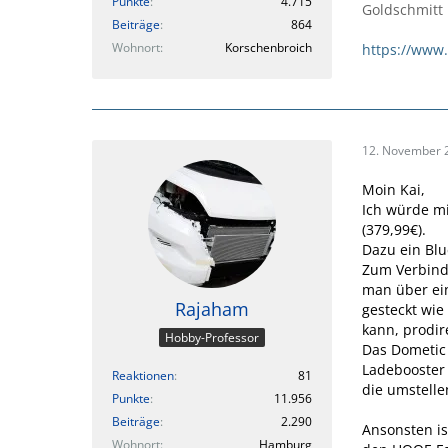
Punkte
4.715
Goldschmitt
Beiträge
864
Wohnort
Korschenbroich
https://www
12. November 
Moin Kai,
Ich würde mi
(379,99€).
Dazu ein Blu
Zum Verbinde
man über ein
Rajaham
gesteckt wie
kann, prodir
Hobby-Professor
Das Dometic 
Ladebooster 
Reaktionen
81
die umstelle
Punkte
11.956
Beiträge
2.290
Ansonsten is
Wohnort
Hamburg