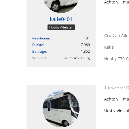
Achte vll. ma
kalle0401
Hobby-Meister
Gruß an Alle
Reaktionen
101
Punkte
7.960
Kalle
Beiträge
1.352
Wohnort
Raum Wolfsburg
Hobby T70 G
4. November 2
Achte vll. ma
Und vieleich