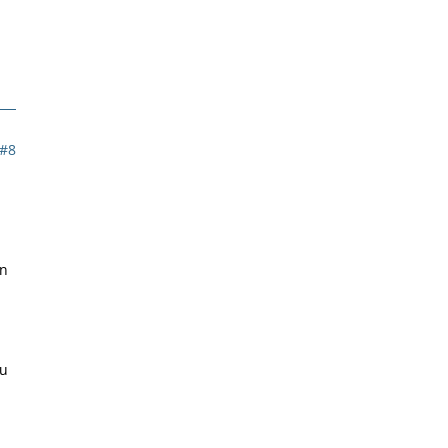
#8
nn
du