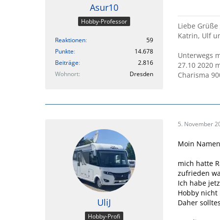
Asur10
Hobby-Professor
Liebe Grüße
Katrin, Ulf 
Reaktionen
59
Punkte
14.678
Unterwegs mi
Beiträge
2.816
27.10 2020 m
Wohnort
Dresden
Charisma 90
5. November 2
Moin Namenl
mich hatte R
zufrieden w
Ich habe jet
Hobby nicht 
UliJ
Daher sollte
Hobby-Profi