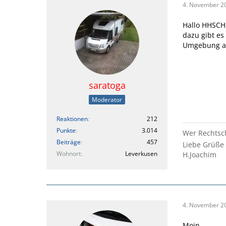
4. November 2
Hallo HHSCH
dazu gibt es
Umgebung an 
saratoga
Moderator
Reaktionen
212
Punkte
3.014
Wer Rechtsch
Beiträge
457
Liebe Grüße
Wohnort
Leverkusen
H.Joachim
4. November 2
Moin,