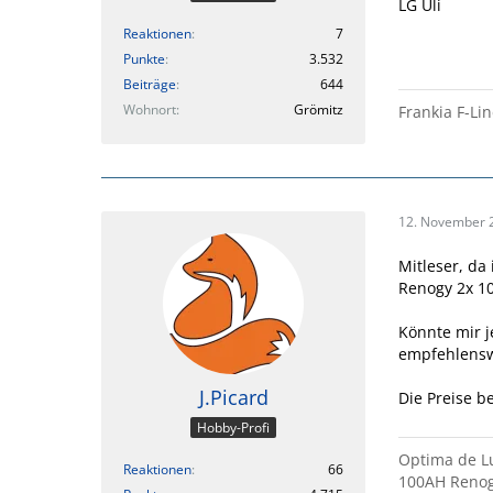
LG Uli
Reaktionen
7
Punkte
3.532
Beiträge
644
Wohnort
Grömitz
Frankia F-Lin
12. November 
Mitleser, da
Renogy 2x 10
Könnte mir j
empfehlensw
J.Picard
Die Preise b
Hobby-Profi
Optima de Lu
Reaktionen
66
100AH Renogy