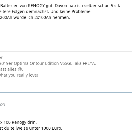
e Batterien von RENOGY gut. Davon hab ich selber schon 5 stk
eitere Folgen demnächst. Und keine Probleme.
n 200Ah würde ich 2x100Ah nehmen.
er
2019er Optima Ontour Edition V65GE, aka FREYA.
ast alles 🙃.
hat you really love!
023
x 100 Renogy drin.
 du teilweise unter 1000 Euro.